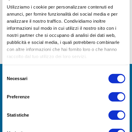
Utilizziamo i cookie per personalizzare contenuti ed
Ness, Edimburgo e gli haggis, c’è un requisito
annunci, per fornire funzionalità dei social media e per
importante che devi conoscere: l’Autorizzazione
analizzare il nostro traffico. Condividiamo inoltre
Elettronica di Viaggio (ETA). Che cos’è
informazioni sul modo in cui utilizzi il nostro sito con i
l’Autorizzazione Elettronica di Viaggio?
nostri partner che si occupano di analisi dei dati web,
L’Autorizzazione Elettronica di Viaggio (ETA) è un
pubblicità e social media, i quali potrebbero combinarle
permesso di viaggio digitale collegato al tuo
con altre informazioni che hai fornito loro o che hanno
passaporto. A […]
raccolto dal tuo utilizzo dei loro servizi.
Selezione
Necessari
UNISCITI A NOI!
del
Entra a far parte della nostra comunità di avventurieri
consenso
Preferenze
MIGLIORI VENDITE
Statistiche
Tour di Loch Ness e Highlands