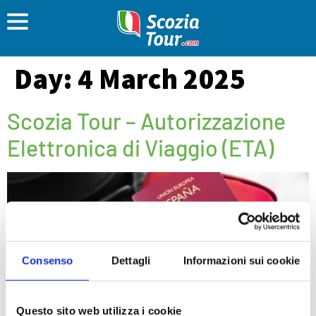
Day:
4 March 2025
Scozia Tour – Autorizzazione
Elettronica di Viaggio (ETA)
Consenso
Dettagli
Informazioni sui cookie
Stai pianificando una fuga nelle terre scozzesi?
Questo sito web utilizza i cookie
Fantastico! Ma prima di sognare il mostro di Loch