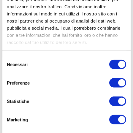
analizzare il nostro traffico. Condividiamo inoltre
informazioni sul modo in cui utilizzi il nostro sito con i
nostri partner che si occupano di analisi dei dati web,
5.0
(10 recensioni)
Cena scozzese + musica folk:
pubblicità e social media, i quali potrebbero combinarle
musica e gastronomia
con altre informazioni che hai fornito loro o che hanno
raccolto dal tuo utilizzo dei loro servizi.
2 ore 20 min
a partire da
Cancellazione
75€
gratuita
Selezione
Necessari
del
consenso
5.0
(1 recensioni)
Preferenze
Tour panoramico di
Edimburgo
Statistiche
3 ore
a partire da
Cancellazione
487€
gratuita
Marketing