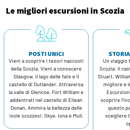
Le migliori escursioni in Scozia
POSTI UNICI
STORIA
Vieni a scoprire i tesori nascosti
Un viaggio t
della Scozia. Vieni a conoscere
Scozia: il cast
Glasgow, il lago delle fate e il
Stuart, William
castello di Outlander. Attraversa
migliore e le
la valle di Glencoe, Fort William e
Escursioni
addentrati nel castello di Eilean
scoprire l’inc
Donan. Ammira la bellezza delle
questo pa
isole scozzesi: Skye, Iona e Mull.
scegliere t
op