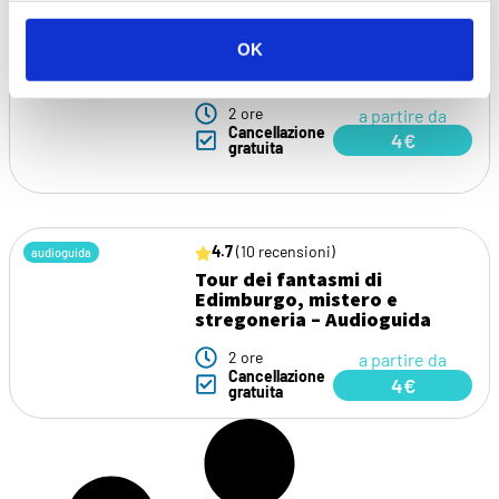
4.7
(25 recensioni)
audioguida
OK
Passeggiata Storica di
Edimburgo – Audioguida
2 ore
a partire da
Cancellazione
4€
gratuita
4.7
(10 recensioni)
audioguida
Tour dei fantasmi di
Edimburgo, mistero e
stregoneria – Audioguida
2 ore
a partire da
Cancellazione
4€
gratuita