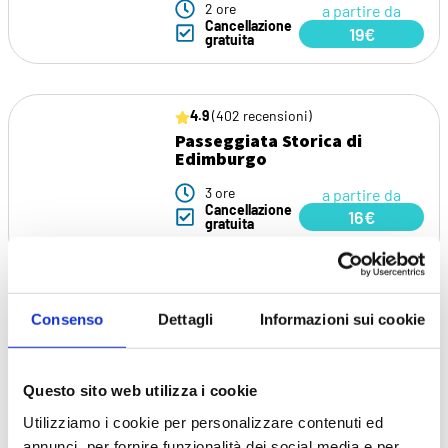
2 ore
a partire da
Cancellazione
19€
gratuita
4.9
(402 recensioni)
Passeggiata Storica di
Edimburgo
3 ore
a partire da
Cancellazione
16€
gratuita
5.0
(2 recensioni)
Consenso
Dettagli
Informazioni sui cookie
Tour di Harry Potter a
Edimburgo
Questo sito web utilizza i cookie
2 ore
a partire da
Cancellazione
16€
Utilizziamo i cookie per personalizzare contenuti ed
gratuita
annunci, per fornire funzionalità dei social media e per