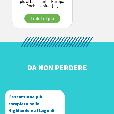
più affascinanti d’Europa.
so
Poche capitali [...]
Leddi di piú
DA NON PERDERE
L’escursione più
completa nelle
Highlands e al Lago di