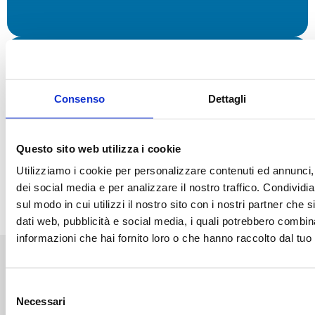
Isole
Consenso
Dettagli
Alloggi
Questo sito web utilizza i cookie
Utilizziamo i cookie per personalizzare contenuti ed annunci, 
dei social media e per analizzare il nostro traffico. Condividi
sul modo in cui utilizzi il nostro sito con i nostri partner che 
dati web, pubblicità e social media, i quali potrebbero combin
informazioni che hai fornito loro o che hanno raccolto dal tuo u
LE INFORMAZIONI PIÙ
AGGIORNATE SULLA SCOZIA
Selezione
Necessari
del
Prepara il tuo viaggio in Scozia con le pubblicazioni della