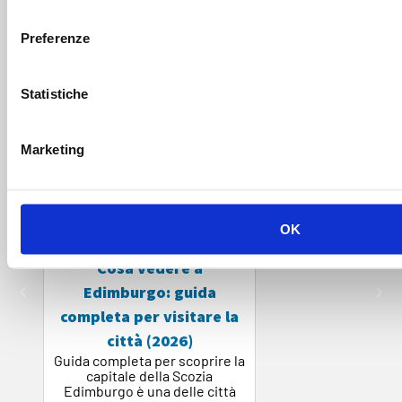
consenso
nostra guida. Scopri le
informazioni più complete e
aggiornate
su cultura, gastronomia, luoghi magici e molto
Preferenze
altro ancora.
Statistiche
Marketing
OK
Cosa vedere a
Edimburgo: guida
completa per visitare la
El
città (2026)
Guida completa per scoprire la
St
capitale della Scozia
Edimburgo è una delle città
F