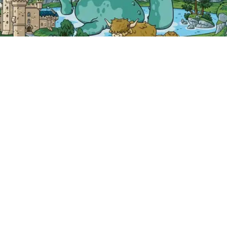
O
AIUTO
Domande frequenti
viaggio
Domande frequenti sull'audio
 noi
Contatti
Come prenotare con noi
TA Scotland LTD creating great brands since 2010