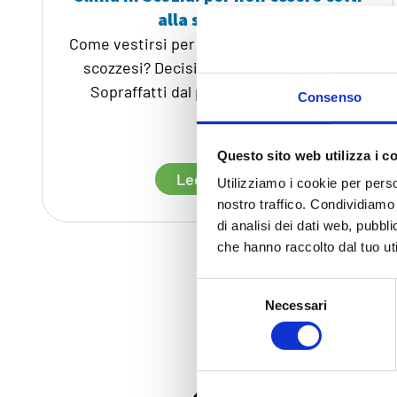
alla sprovvista
Come vestirsi per Edimburgo e le stagioni
scozzesi? Decisi a viaggiare in Scozia?
Sopraffatti dal problema di cosa [...]
Consenso
Questo sito web utilizza i c
Leddi di piú
Utilizziamo i cookie per perso
nostro traffico. Condividiamo 
di analisi dei dati web, pubbl
che hanno raccolto dal tuo uti
Selezione
Necessari
del
consenso