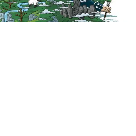
UNISCITI A NOI!
Entra a far parte della nostra comunità di
guida
avventurieri