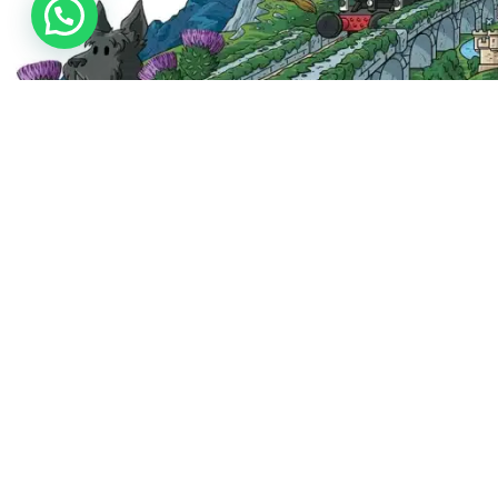
MIGLIORI VENDITE
CHI SIAM
Tour di Loch Ness e Highlands
Chi siamo
Tour di Loch Ness, Glencoe e Inverness
Agenzie di 
Passeggiata Storica di Edimburgo
Lavora con
Tour di Harry Potter e Castelli Inglesi