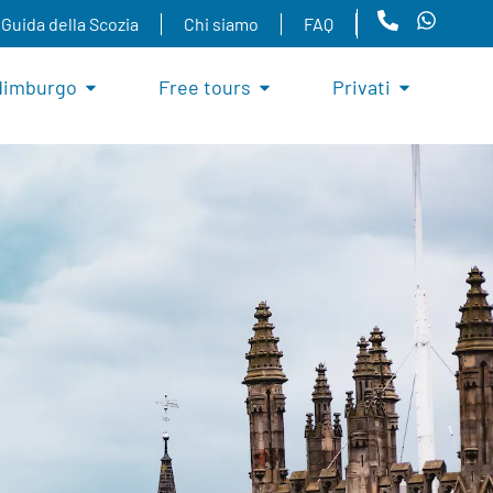
Guida della Scozia
Chi siamo
FAQ
dimburgo
Free tours
Privati