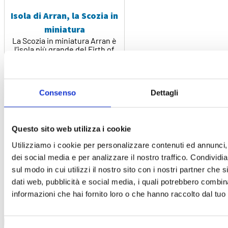
Isola di Arran, la Scozia in
miniatura
La Scozia in miniatura Arran è
l’isola più grande del Firth of
Clyde, il fiordo del fiume Clyde,
[...]
Leddi di piú
Consenso
Dettagli
Questo sito web utilizza i cookie
Utilizziamo i cookie per personalizzare contenuti ed annunci, 
dei social media e per analizzare il nostro traffico. Condividi
sul modo in cui utilizzi il nostro sito con i nostri partner che 
dati web, pubblicità e social media, i quali potrebbero combin
informazioni che hai fornito loro o che hanno raccolto dal tuo u