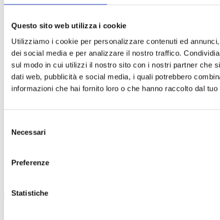
Hogmanay a Edimburgo
Un capodanno lungo giorni!
Questo sito web utilizza i cookie
Abbiamo già parlato di come la
capitale scozzese si trasformi
Utilizziamo i cookie per personalizzare contenuti ed annunci, 
per accogliere la magia [...]
dei social media e per analizzare il nostro traffico. Condividi
sul modo in cui utilizzi il nostro sito con i nostri partner che 
Leddi di piú
dati web, pubblicità e social media, i quali potrebbero combin
informazioni che hai fornito loro o che hanno raccolto dal tuo u
Selezione
Necessari
del
consenso
Preferenze
Statistiche