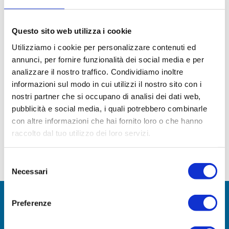
Questo sito web utilizza i cookie
Utilizziamo i cookie per personalizzare contenuti ed
annunci, per fornire funzionalità dei social media e per
analizzare il nostro traffico. Condividiamo inoltre
Era il lontano 1823 quando William Webb Elliss, un
informazioni sul modo in cui utilizzi il nostro sito con i
nostri partner che si occupano di analisi dei dati web,
studente inglese della cittadina di Rugby, decise di
pubblicità e social media, i quali potrebbero combinarle
infrangere per sempre le regole del calcio. Durante un
con altre informazioni che hai fornito loro o che hanno
match, prese la palla al volo, cioè con le mani, una
raccolto dal tuo utilizzo dei loro servizi.
mossa all’epoca permessa dal regolamento, e iniziò a
correre verso la linea di fondo del campo avversario.
Selezione
La […]
Necessari
del
consenso
Preferenze
UNISCITI A NOI!
Entra a far parte della nostra comunità di avventurieri