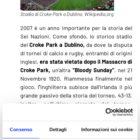
Stadio di Croke Park a Dublino. Wikipedia.org
2007 è un anno importante per la storia del
Sei Nazioni. Come sfondo, lo storico stadio
del
Croke Park a Dublino,
da dove la disputa
di tornei di calcio e rugby, entrambi di origini
inglesi,
era stata vietata dopo il Massacro di
Croke Park,
un’altra
“Bloody Sunday”
, nel 21
Novembre 1920. Riammessa finalmente nel
gioco, l
‘
Inghilterra subisce dall’Irlanda il più
grande passivo della storia del torneo, 43-13.
Inoltre, nell’ultima giornata del torneo,
quattro squadre hanno matematicamente la
possibilità di aggiudicarsi la vittoria. Il
Grande Slam sarà però vinto dalla Francia,
Consenso
Dettagli
Informazioni sui cookie
con una sfida che accende gli animi degli