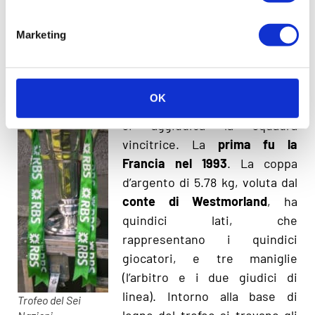
Una nota a parte meritano la varietà di
trofei e
Marketing
premi simbolici
che vengono aggiudicati durante
questa competizione.
Il
Trofeo del Campionato Sei
OK
Nazioni
è il premio ufficiale che
si aggiudica la squadra
vincitrice. La
prima fu la
Francia nel 1993
. La coppa
d’argento di 5.78 kg, voluta dal
conte di Westmorland
, ha
quindici lati, che
rappresentano i quindici
giocatori, e tre maniglie
(l’arbitro e i due giudici di
linea). Intorno alla base di
Trofeo del Sei
legno del trofeo si trovano gli