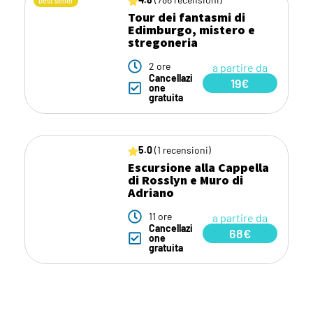
best seller
Tour dei fantasmi di
Edimburgo, mistero e
stregoneria
2 ore
a partire da
Cancellazi
19€
one
gratuita
5.0
(1 recensioni)
Escursione alla Cappella
di Rosslyn e Muro di
Adriano
11 ore
a partire da
Cancellazi
68€
one
gratuita