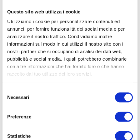
spettatori.
Questo sito web utilizza i cookie
Il 24 Febbraio 2007,
l’Italia batte la Scozia
in
Utilizziamo i cookie per personalizzare contenuti ed
trasferta con lo strepitoso punteggio di 37-17
annunci, per fornire funzionalità dei social media e per
. Le prime tre mete segnate nei primi sette
analizzare il nostro traffico. Condividiamo inoltre
minuti. Dopo otto anni, venti partite (con
informazioni sul modo in cui utilizzi il nostro sito con i
diciotto sconfitte e un pareggio), l’Italia,
nostri partner che si occupano di analisi dei dati web,
finalmente e meritatamente, vince la prima
pubblicità e social media, i quali potrebbero combinarle
partita in trasferta nella storia del 6 Nazioni,
con altre informazioni che hai fornito loro o che hanno
la quarta in totale. E al
Murrayfield di
raccolto dal tuo utilizzo dei loro servizi.
Edimburgo
è festa grande, per la squadra e
per i seimila fedelissimi tifosi. Un’annata
Selezione
Necessari
fortunata per la nazionale, che riesce a
del
consenso
battere anche il Galles allo stadio Flaminio.
Sergio Parisse viene eletto
Man of the match
.
Preferenze
Molto più di un trofeo
Statistiche