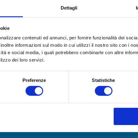
Dettagli
ookie
nalizzare contenuti ed annunci, per fornire funzionalità dei socia
inoltre informazioni sul modo in cui utilizzi il nostro sito con i n
icità e social media, i quali potrebbero combinarle con altre inform
lizzo dei loro servizi.
Preferenze
Statistiche
ggiatori. Ciò che vediamo non è ciò che vediamo, ma ciò 
o modo di conoscere, di vivere e sperimentare una città 
 e che allo […]