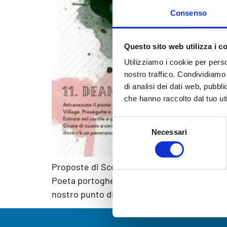
Consenso
Questo sito web utilizza i c
Utilizziamo i cookie per perso
nostro traffico. Condividiamo 
di analisi dei dati web, pubbl
che hanno raccolto dal tuo uti
Selezione
Necessari
del
consenso
Proposte di Scoziatour “I viaggi sono i via
Poeta portoghese. Ogni viaggiatore ha il su
nostro punto di vista, uno dei più divertenti