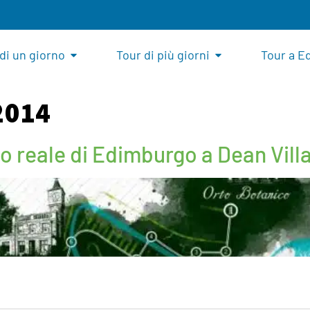
di un giorno
Tour di più giorni
Tour a E
2014
co reale di Edimburgo a Dean Vill