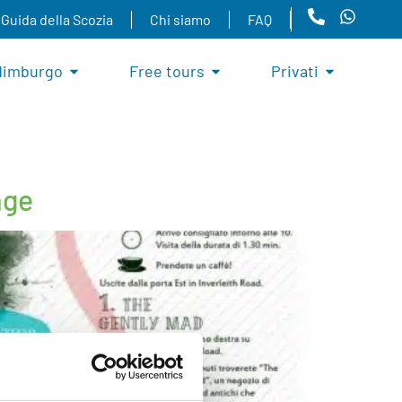
Guida della Scozia
Chi siamo
FAQ
dimburgo
Free tours
Privati
age