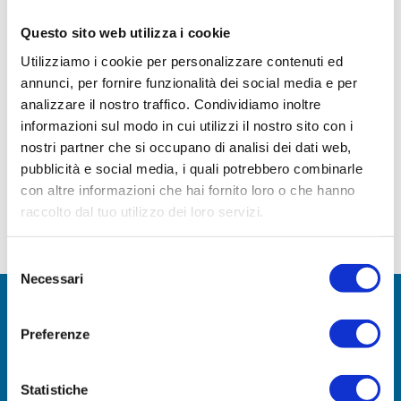
Questo sito web utilizza i cookie
Utilizziamo i cookie per personalizzare contenuti ed
annunci, per fornire funzionalità dei social media e per
Un’anno di cultura e divertimento Edimburgo, “la città
analizzare il nostro traffico. Condividiamo inoltre
informazioni sul modo in cui utilizzi il nostro sito con i
dei festival”. Con questo nome si conosce, nel mondo,
nostri partner che si occupano di analisi dei dati web,
la capitale della Scozia. Al famosissimo “festival di
pubblicità e social media, i quali potrebbero combinarle
agosto” vengono turisti da tutto il mondo per
con altre informazioni che hai fornito loro o che hanno
partecipare ai molteplici eventi di musica, spettacolo
raccolto dal tuo utilizzo dei loro servizi.
e cultura internazionale che colorano le strade della
città per un intero mese. Ma il Fringe […]
Selezione
Necessari
del
consenso
UNISCITI A NOI!
Preferenze
Entra a far parte della nostra comunità di avventurieri
Statistiche