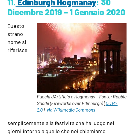
11.
Edinburgh Hogmanay
: 30
D
icembre 2019 – 1 Gennaio 2020
Questo
strano
nome si
riferisce
Fuochi d’Artificio a Hogmanay – Fonte: Robbie
Shade (Fireworks over Edinburgh) [
CC BY
2.0
],
via Wikimedia Commons
semplicemente alla festività che ha luogo nei
giorni intorno a quello che noi chiamiamo