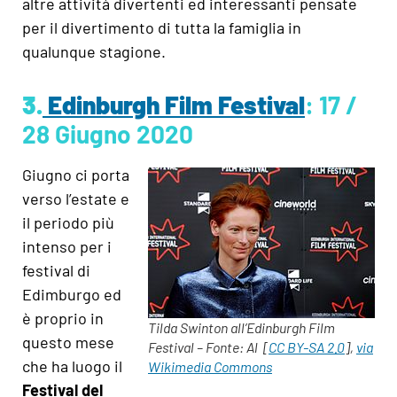
altre attività divertenti ed interessanti pensate
per il divertimento di tutta la famiglia in
qualunque stagione.
3.
Edinburgh Film Festival
: 17 /
28 Giugno 2020
Giugno ci porta
verso l’estate e
il periodo più
intenso per i
festival di
Edimburgo ed
è proprio in
Tilda Swinton all’Edinburgh Film
questo mese
Festival – Fonte: Al [
CC BY-SA 2.0
],
via
che ha luogo il
Wikimedia Commons
Festival del