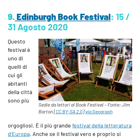
9.
Edinburgh Book Festival
:
15 /
31 Agosto 2020
Questo
festival è
uno di
quelli di
cui gli
abitanti
della città
sono più
Sedie da lettori al Book Festival – Fonte: Jim
Barton [
CC BY-SA 2.0
]
via Geograph
orgogliosi. È il più grande
festival della letteratura
d’Europa
. Anche se il festival vero e proprio si