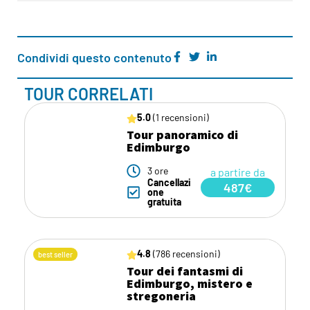
Condividi questo contenuto
TOUR CORRELATI
5.0
(1 recensioni)
Tour panoramico di
Edimburgo
3 ore
a partire da
Cancellazi
487€
one
gratuita
4.8
(786 recensioni)
best seller
Tour dei fantasmi di
Edimburgo, mistero e
stregoneria