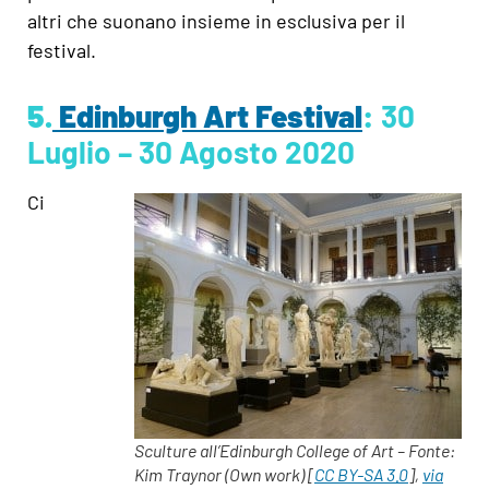
altri che suonano insieme in esclusiva per il
festival.
5.
Edinburgh Art Festival
:
30
Luglio – 30 Agosto 2020
Ci
Sculture all’Edinburgh College of Art – Fonte:
Kim Traynor (Own work) [
CC BY-SA 3.0
],
via