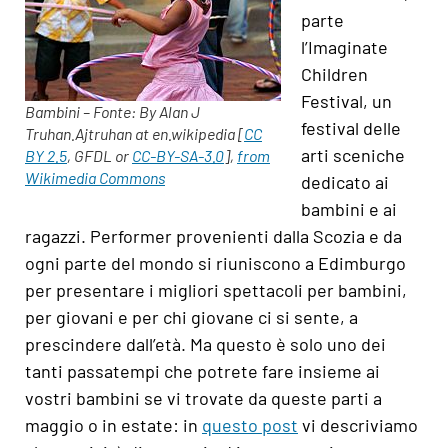
parte
l’Imaginate
Children
Festival, un
Bambini – Fonte: By Alan J
festival delle
Truhan.Ajtruhan at en.wikipedia [
CC
arti sceniche
BY 2.5
, GFDL or
CC-BY-SA-3.0
],
from
Wikimedia Commons
dedicato ai
bambini e ai
ragazzi. Performer provenienti dalla Scozia e da
ogni parte del mondo si riuniscono a Edimburgo
per presentare i migliori spettacoli per bambini,
per giovani e per chi giovane ci si sente, a
prescindere dall’età. Ma questo è solo uno dei
tanti passatempi che potrete fare insieme ai
vostri bambini se vi trovate da queste parti a
maggio o in estate: in
questo post
vi descriviamo