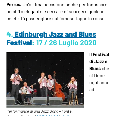
Perros.
Un’ottima occasione anche per indossare
un abito elegante e cercare di scorgere qualche
celebrità passeggiare sul famoso tappeto rosso.
4.
Edinburgh Jazz and Blues
Festival
:
17 / 26 Luglio 2020
Il Festival
di Jazz e
Blues
che
si tiene
ogni anno
ad
Performance di una Jazz Band – Fonte: