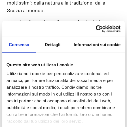
moltissimi: dalla natura alla tradizione, dalla
Scozia al mondo.
Location
d’eccezione di questo festival è la
spianata del castello dove per l’occasione
vengono montate delle gradinate per ospitare gli
spettatori, in modo che ogni spettacolo abbia
Consenso
Dettagli
Informazioni sui cookie
l’imponente ingresso del castello come sfondo. La
storia affascinante di questo festival è raccontata
Questo sito web utilizza i cookie
in quest’altro
post
che vi consigliamo di leggere.
Utilizziamo i cookie per personalizzare contenuti ed
annunci, per fornire funzionalità dei social media e per
7.
Edinburgh International
analizzare il nostro traffico. Condividiamo inoltre
Festival
:
7 / 31 Agosto 2020
informazioni sul modo in cui utilizzi il nostro sito con i
nostri partner che si occupano di analisi dei dati web,
pubblicità e social media, i quali potrebbero combinarle
con altre informazioni che hai fornito loro o che hanno
raccolto dal tuo utilizzo dei loro servizi.