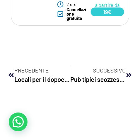
2 ore
a partire da
Cancellazi
19€
one
gratuita
PRECEDENTE
SUCCESSIVO
Locali per il dopocena a Edimburgo
Pub tipici scozzesi nella New Town di Edimburgo