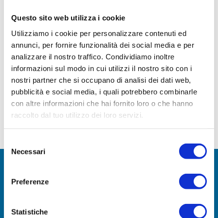
Questo sito web utilizza i cookie
Utilizziamo i cookie per personalizzare contenuti ed
annunci, per fornire funzionalità dei social media e per
Dove mangiare a Leith, il porto di Edimburgo Tra tutti
analizzare il nostro traffico. Condividiamo inoltre
informazioni sul modo in cui utilizzi il nostro sito con i
i quartieri di Edimburgo, Leith è sicuramente quello
nostri partner che si occupano di analisi dei dati web,
che offre la più ampia scelta di ristoranti e localini
pubblicità e social media, i quali potrebbero combinarle
dove mangiare e rifocillarsi dopo una giornata
con altre informazioni che hai fornito loro o che hanno
passata ad esplorare la città di Edimburgo. Situato a
raccolto dal tuo utilizzo dei loro servizi.
nord rispetto alla Old Town e alla New Town e
affacciato […]
Selezione
Necessari
del
consenso
UNISCITI A NOI!
Preferenze
Entra a far parte della nostra comunità di avventurieri
Statistiche