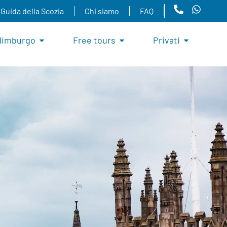
Guida della Scozia
Chi siamo
FAQ
dimburgo
Free tours
Privati