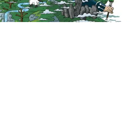
UNISCITI A NOI!
Entra a far parte della nostra comunità di
guida
avventurieri