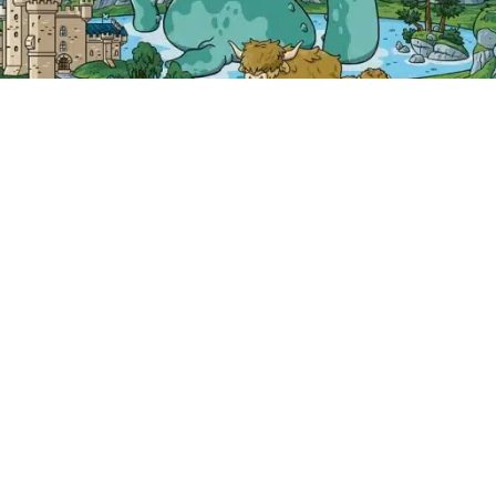
O
AIUTO
Domande frequenti
viaggio
Domande frequenti sull'audio
 noi
Contatti
Come prenotare con noi
TA Scotland LTD creating great brands since 2010