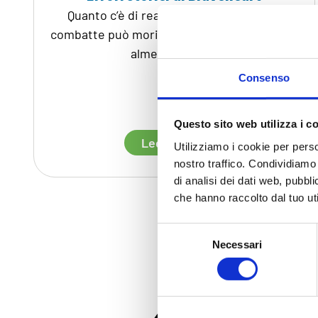
Quanto c’è di reale nel film? “Certo, chi
combatte può morire… chi fugge resta vivo,
almeno per [...]
Consenso
Questo sito web utilizza i c
Leddi di piú
Utilizziamo i cookie per perso
nostro traffico. Condividiamo 
di analisi dei dati web, pubbl
che hanno raccolto dal tuo uti
Selezione
Necessari
del
consenso