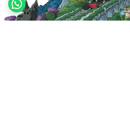
MIGLIORI VENDITE
CHI SIAM
Tour di Loch Ness e Highlands
Chi siamo
Tour di Loch Ness, Glencoe e Inverness
Agenzie di 
Passeggiata Storica di Edimburgo
Lavora con
Tour di Harry Potter e Castelli Inglesi