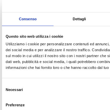
Consenso
Dettagli
Musei da visitare nella
Questo sito web utilizza i cookie
Old Town di Edimburgo
Utilizziamo i cookie per personalizzare contenuti ed annunci, 
Storia, scienza, letteratura e
tradizioni nel cuore della
dei social media e per analizzare il nostro traffico. Condividi
capitale scozzese Passeggiare
sul modo in cui utilizzi il nostro sito con i nostri partner che 
per la Old Town di Edimburgo è
dati web, pubblicità e social media, i quali potrebbero combin
[...]
informazioni che hai fornito loro o che hanno raccolto dal tuo u
Leddi di piú
Selezione
Necessari
del
consenso
Preferenze