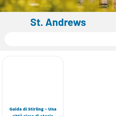
St. Andrews
Guida di Stirling – Una
città ricca di storia