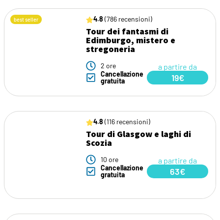
4.8
(786 recensioni)
best seller
Tour dei fantasmi di
Edimburgo, mistero e
stregoneria
2 ore
a partire da
Cancellazione
19€
gratuita
4.8
(116 recensioni)
Tour di Glasgow e laghi di
Scozia
10 ore
a partire da
Cancellazione
63€
gratuita