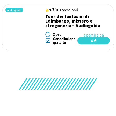
4.7
(10 recensioni)
audioguida
Tour dei fantasmi di
Edimburgo, mistero e
stregoneria – Audioguida
2 ore
a partire da
Cancellazione
4€
gratuita
Guida della Scozia
Se vuoi conoscere la
Scozia
al completo, non puoi