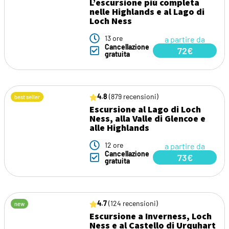
L’escursione più completa
nelle Highlands e al Lago di
Loch Ness
13 ore
a partire da
Cancellazione
72€
gratuita
4.8
(879 recensioni)
best seller
Escursione al Lago di Loch
Ness, alla Valle di Glencoe e
alle Highlands
12 ore
a partire da
Cancellazione
73€
gratuita
4.7
(124 recensioni)
new
Escursione a Inverness, Loch
Ness e al Castello di Urquhart