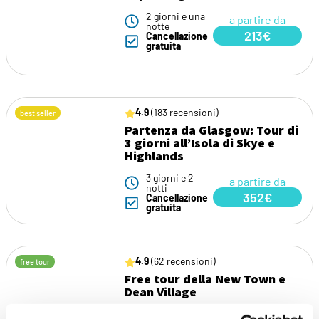
2 giorni e una
a partire da
notte
213€
Cancellazione
gratuita
4.9
(183 recensioni)
best seller
Partenza da Glasgow: Tour di
3 giorni all’Isola di Skye e
Highlands
3 giorni e 2
a partire da
notti
352€
Cancellazione
gratuita
4.9
(62 recensioni)
free tour
Free tour della New Town e
Dean Village
2 ore 30 min
a partire da