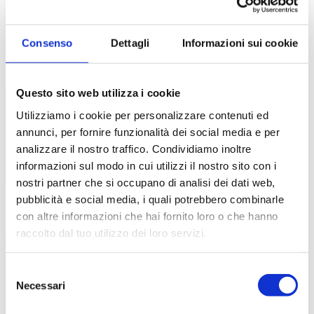
Cancellazione
Gratuito
gratuita
Consenso
Dettagli
Informazioni sui cookie
4.8
(5 recensioni)
Questo sito web utilizza i cookie
Tour di 2 giorni a Loch Ness,
Utilizziamo i cookie per personalizzare contenuti ed
Stirling e Inverness
annunci, per fornire funzionalità dei social media e per
2 giorni
a partire da
analizzare il nostro traffico. Condividiamo inoltre
Cancellazione
209€
gratuita
informazioni sul modo in cui utilizzi il nostro sito con i
nostri partner che si occupano di analisi dei dati web,
pubblicità e social media, i quali potrebbero combinarle
con altre informazioni che hai fornito loro o che hanno
raccolto dal tuo utilizzo dei loro servizi.
5.0
(10 recensioni)
Cena scozzese + musica folk:
musica e gastronomia
Selezione
Necessari
del
2 ore 20 min
a partire da
Cancellazione
consenso
75€
gratuita