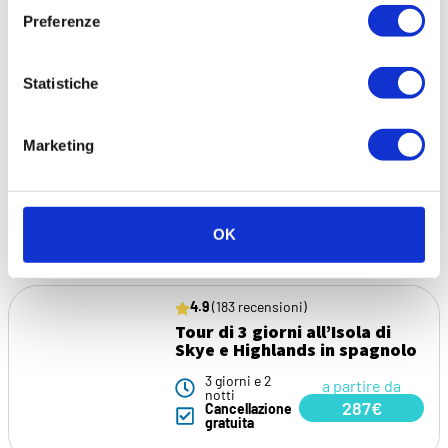
Preferenze
Statistiche
5.0
(1 recensioni)
Tour panoramico di
Edimburgo
Marketing
3 ore
a partire da
Cancellazione
487€
gratuita
OK
4.9
(183 recensioni)
Tour di 3 giorni all’Isola di
Skye e Highlands in spagnolo
3 giorni e 2
a partire da
notti
287€
Cancellazione
gratuita