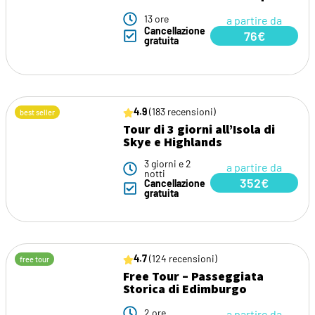
13 ore
a partire da
Cancellazione
76€
gratuita
4.9
(183 recensioni)
best seller
Tour di 3 giorni all’Isola di
Skye e Highlands
3 giorni e 2
a partire da
notti
352€
Cancellazione
gratuita
4.7
(124 recensioni)
free tour
Free Tour – Passeggiata
Storica di Edimburgo
2 ore
a partire da