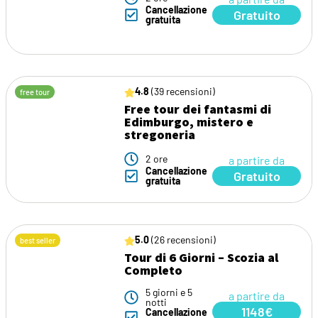
Cancellazione
Gratuito
gratuita
4.8
(39 recensioni)
free tour
Free tour dei fantasmi di
Edimburgo, mistero e
stregoneria
2 ore
a partire da
Cancellazione
Gratuito
gratuita
5.0
(26 recensioni)
best seller
Tour di 6 Giorni – Scozia al
Completo
5 giorni e 5
a partire da
notti
1148€
Cancellazione