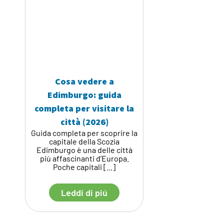
Cosa vedere a
Edimburgo: guida
completa per visitare la
El
città (2026)
Guida completa per scoprire la
Sta
capitale della Scozia
Edimburgo è una delle città
F
più affascinanti d’Europa.
so
Poche capitali [...]
Leddi di piú