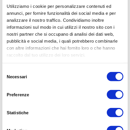
geologico del lago e la sua biodiversità. A
Utilizziamo i cookie per personalizzare contenuti ed
proposito,
i pannelli informativi sono tradotti in
annunci, per fornire funzionalità dei social media e per
undici lingue
, in questo modo non ti perderai
analizzare il nostro traffico. Condividiamo inoltre
nessun dettaglio. E’ un luogo ideale per i bambini
informazioni sul modo in cui utilizzi il nostro sito con i
e dispone di un negozio dove è possibile
nostri partner che si occupano di analisi dei dati web,
pubblicità e social media, i quali potrebbero combinarle
acquistare alcuni souvenir.
con altre informazioni che hai fornito loro o che hanno
Quando visitare questo centro?
raccolto dal tuo utilizzo dei loro servizi.
Nei mesi invernali il centro è aperto dalle 10:00
Selezione
alle 15:30. Dal 21 aprile fino al mese di giugno, dalle
Necessari
del
ore 9.30 alle 17.00. Nei mesi più caldi, come luglio
consenso
ed agosto, è possibile visitare il centro per
Preferenze
periodi di tempo più lunghi, dalle 9:30 alle 18:00.
Nei mesi di settembre ed ottobre chiuderà solo
Statistiche
un’ora prima.
Come arrivare?