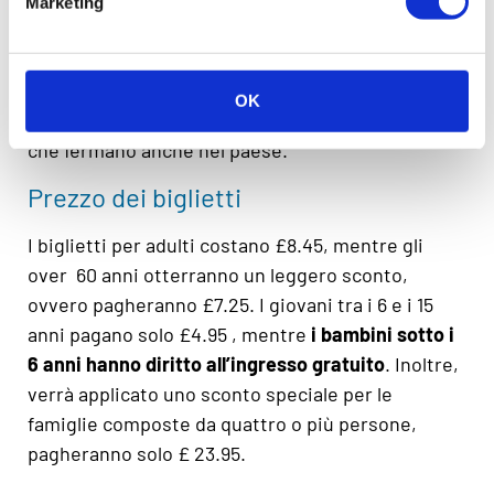
Marketing
La migliore opzione sono gli autobus della
compagnia
Citylink
,
che fermano a Drumnadrochit
nella tratta Inverness – Fort William. Ci sono
OK
anche autobus da Inverness a Cannich e Tomich,
che fermano anche nel paese.
Prezzo dei biglietti
I biglietti per adulti costano £8.45, mentre gli
over 60 anni otterranno un leggero sconto,
ovvero pagheranno £7.25. I giovani tra i 6 e i 15
anni pagano solo £4.95 , mentre
i bambini sotto i
6 anni hanno diritto all’ingresso gratuito
. Inoltre,
verrà applicato uno sconto speciale per le
famiglie composte da quattro o più persone,
pagheranno solo £ 23.95.