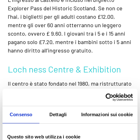
Explorer Pass del Historic Scotland. Se non ce
l’hai, i biglietti per gli adulti costano £12.00,
mentre gli over 60 anni otterranno un leggero
sconto, ovvero £ 9.60. I giovani tra i 5 e i 15 anni
pagano solo £7.20, mentre i bambini sotto i 5 anni
hanno diritto all’ingresso gratuito.
Loch ness Centre & Exhibition
Il centro è stato fondato nel 1980, ma ristrutturato
nel 2000. Si trova a Drumnadrochit, molto vicino
al Castello di Urquhart. All’interno troverai
un’ottima varietà di
mostre
. Quindi, se pensi che
Consenso
Dettagli
Informazioni sui cookie
ti parleranno solo di
Nessie
, non preoccuparti, ci
sono sette sale e vanno ben oltre il famoso
mostro. È possibile conoscere il passato
Questo sito web utilizza i cookie