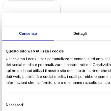
Consenso
Dettagli
Guida della città
Questo sito web utilizza i cookie
sotterranea di
Utilizziamo i cookie per personalizzare contenuti ed annunci, 
Edimburgo
dei social media e per analizzare il nostro traffico. Condividi
I segreti nascosti nei
sul modo in cui utilizzi il nostro sito con i nostri partner che 
sotterranei di Edimburgo
dati web, pubblicità e social media, i quali potrebbero combin
Parte del fascino e del mistero
che circonda Edimburgo è
informazioni che hai fornito loro o che hanno raccolto dal tuo u
dovuto [...]
Leddi di piú
Selezione
Necessari
del