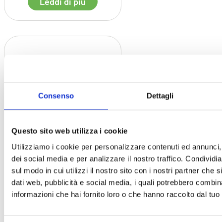
Leddi di piú
Consenso
Dettagli
Questo sito web utilizza i cookie
Guida ai Castelli Scozzesi
Utilizziamo i cookie per personalizzare contenuti ed annunci, 
Quando si pensa alla Scozia, si
pensa ai paesaggi verdi e alla
dei social media e per analizzare il nostro traffico. Condividi
storia millenaria, ma prima di
sul modo in cui utilizzi il nostro sito con i nostri partner che 
tutto [...]
dati web, pubblicità e social media, i quali potrebbero combin
informazioni che hai fornito loro o che hanno raccolto dal tuo u
Leddi di piú