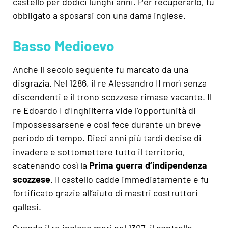
castello per dodici lunghi anni. Per recuperarlo, fu
obbligato a sposarsi con una dama inglese.
Basso Medioevo
Anche il secolo seguente fu marcato da una
disgrazia. Nel 1286, il re Alessandro II morì senza
discendenti e il trono scozzese rimase vacante. Il
re Edoardo I d’Inghilterra vide l’opportunità di
impossessarsene e così fece durante un breve
periodo di tempo. Dieci anni più tardi decise di
invadere e sottomettere tutto il territorio,
scatenando così la
Prima guerra d’indipendenza
scozzese
. Il castello cadde immediatamente e fu
fortificato grazie all’aiuto di mastri costruttori
gallesi.
Quando il re inglese morì nel 1307, il controllo