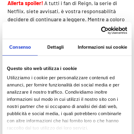
Allerta spoiler!
A tutti i fan di Reign, la serie di
Netflix, siete avvisati, è vostra responsabilità
decidere di continuare a leggere. Mentre a coloro
a cui non importa sapere già il finale della storia,
indichiamo questo articolo dedicato a
Maria
Stuarda
Consenso
Dettagli
Informazioni sui cookie
Nel 1560 morì la regina vigente, Maria di Guisa,
vedova di Giacomo V. Un anno dopo tornò dalla
Questo sito web utilizza i cookie
Francia Maria Stuarda per cominciare a governare
Utilizziamo i cookie per personalizzare contenuti ed
il suo regno, che però fu offuscato dalla crisi della
annunci, per fornire funzionalità dei social media e per
potente nobiltà protestante scozzese. Il castello
analizzare il nostro traffico. Condividiamo inoltre
di Edimburgo fu il luogo dove diede alla luce il
informazioni sul modo in cui utilizzi il nostro sito con i
futuro re Giacomo VI. I suoi matrimoni
nostri partner che si occupano di analisi dei dati web,
inappropriati e le rivolte nobiliari la portarono ad
pubblicità e social media, i quali potrebbero combinarle
essere confinata ed esiliata. Il capitano di
con altre informazioni che hai fornito loro o che hanno
Edimburgo avrebbe poi ceduto il castello al
raccolto dal tuo utilizzo dei loro servizi.