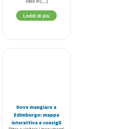
caso in [...]
Leddi di piú
Dove mangiare a
Edimburgo: mappa
interattiva e consigli
Oltre a visitare i monumenti