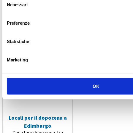
nome si conosce, nel mondo,
Necessari
la [...]
del
consenso
Leddi di piú
Preferenze
Statistiche
Marketing
OK
Locali per il dopocena a
Edimburgo
Cosa fare dopo cena, tra