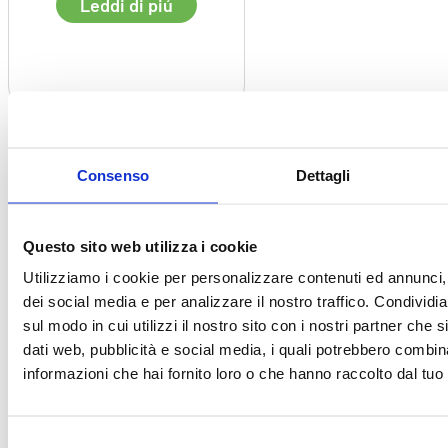
Leddi di piú
Consenso
Dettagli
Questo sito web utilizza i cookie
Utilizziamo i cookie per personalizzare contenuti ed annunci, 
dei social media e per analizzare il nostro traffico. Condividi
sul modo in cui utilizzi il nostro sito con i nostri partner che 
Festival a Edimburgo nel
dati web, pubblicità e social media, i quali potrebbero combin
informazioni che hai fornito loro o che hanno raccolto dal tuo u
2019/2020
Un’anno di cultura e
divertimento Edimburgo, “la
città dei festival”. Con questo
Selezione