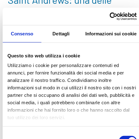
città più belle della Scozia
Consenso
Dettagli
Informazioni sui cookie
Questo sito web utilizza i cookie
Utilizziamo i cookie per personalizzare contenuti ed
annunci, per fornire funzionalità dei social media e per
Ecco una tappa obbligatoria per gli amanti della
analizzare il nostro traffico. Condividiamo inoltre
storia nel viaggio attraverso le Lowlands. Qui si
informazioni sul modo in cui utilizzi il nostro sito con i nostri
trovano
le rovine della cattedrale di
Saint
partner che si occupano di analisi dei dati web, pubblicità e
social media, i quali potrebbero combinarle con altre
Andrews
e del suo castello
. Per quanto riguarda la
informazioni che hai fornito loro o che hanno raccolto dal
cattedrale, rimarrai impressionato dalle sue
tuo utilizzo dei loro servizi.
dimensioni, dalla sua architettura e
dall’impressionante immagine che formano le sue
Selezione
rovine fondendosi con il cielo. È possibile