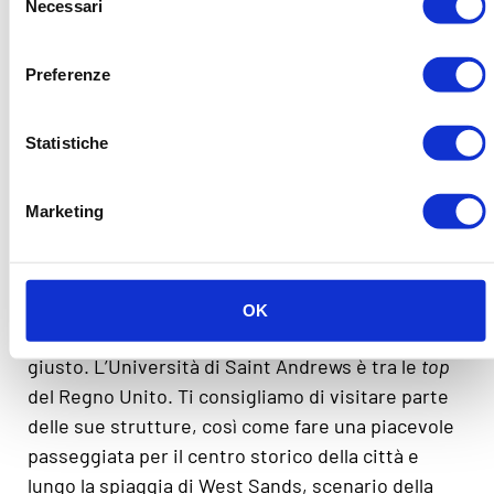
Necessari
del
conoscere la sua storia nel museo, dove puoi
consenso
inoltre vedere il sarcofago di St.Andrews. A sua
Preferenze
volta, la torre di St. Rules offre una vista
spettacolare su St. Andrews. Per quanto riguarda
il castello, le sue rovine ti permetteranno di
Statistiche
conoscere meglio il funzionamento delle gallerie
sotterranee, allo stesso tempo ti sorprenderà con
Marketing
la sua prigione costruita nella stessa roccia che
funge da base.
Ti piace imparare? Se vuoi conoscere
una delle
OK
migliori università del paese
, ti trovi nel posto
giusto. L’Università di Saint Andrews è tra le
top
del Regno Unito. Ti consigliamo di visitare parte
delle sue strutture, così come fare una piacevole
passeggiata per il centro storico della città e
lungo la spiaggia di West Sands, scenario della