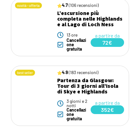
4.7
(106 recensioni)
novità - offerta
L’escursione più
completa nelle Highlands
e al Lago di Loch Ness
13 ore
a partire da
Cancellazi
72€
one
gratuita
4.9
(183 recensioni)
best seller
Partenza da Glasgow:
Tour di 3 giorni all’Isola
di Skye e Highlands
3 giorni e 2
a partire da
notti
352€
Cancellazi
one
gratuita