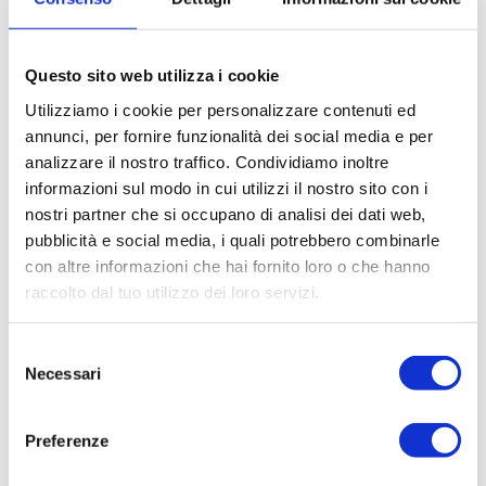
Richiesta di iscrizione per
agenzie
Questo sito web utilizza i cookie
Utilizziamo i cookie per personalizzare contenuti ed
Per favore completa tutti i dati
annunci, per fornire funzionalità dei social media e per
analizzare il nostro traffico. Condividiamo inoltre
informazioni sul modo in cui utilizzi il nostro sito con i
Appena verificheremo i tuoi dati ci metteremo in
nostri partner che si occupano di analisi dei dati web,
contatto con te
pubblicità e social media, i quali potrebbero combinarle
Nome dell'account
con altre informazioni che hai fornito loro o che hanno
raccolto dal tuo utilizzo dei loro servizi.
Nome della compagnia (o individuo) a cui appartieni (es. Mio
Selezione
Hotel, o Mia Agenzia di Viaggi).
Necessari
del
consenso
Dettagli della compagnia
Preferenze