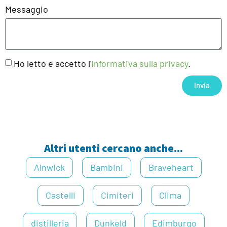
Messaggio
Ho letto e accetto l'
informativa sulla privacy
.
Invia
Altri utenti cercano anche...
Alnwick
Bambini
Braveheart
Castelli
Cimiteri
Clima
distilleria
Dunkeld
Edimburgo