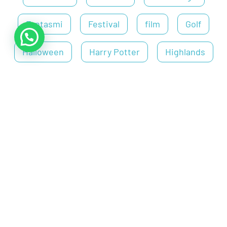
Fantasmi
Festival
film
Golf
Halloween
Harry Potter
Highlands
Hotel
Isola
Lago Ness
Leith
Mercatini
Mull
musei
Natale
New Town
Old Town
Outlander
Pubs
Regno Unito
Ristoranti
Rosslyn
Rugby
Scozia
Skye
St. Andrews
Tours
Tradizioni