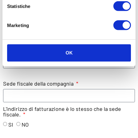
Nome della compagnia
Statistiche
Marketing
Questo è il nome che apparirà nel contratto. Può essere lo
stesso nome dell'account, però deve essere il nome legale
dell'entità.
Partita IVA
OK
Sede fiscale della compagnia
L'indirizzo di fatturazione è lo stesso che la sede
fiscale.
SI
NO