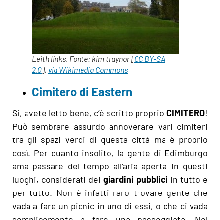
Leith links. Fonte: kim traynor [
CC BY-SA
2.0
],
via Wikimedia Commons
Cimitero di Eastern
Sì, avete letto bene, c’è scritto proprio
CIMITERO
!
Può sembrare assurdo annoverare vari cimiteri
tra gli spazi verdi di questa città ma è proprio
così. Per quanto insolito, la gente di Edimburgo
ama passare del tempo all’aria aperta in questi
luoghi, considerati dei
giardini pubblici
in tutto e
per tutto. Non è infatti raro trovare gente che
vada a fare un picnic in uno di essi, o che ci vada
semplicemente a fare una passeggiata. Nel