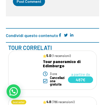
Condividi questo contenuto
TOUR CORRELATI
5.0
(1 recensioni)
Tour panoramico di
Edimburgo
3 ore
a partire da
Cancellazi
487€
one
gratuita
4.8
(786 recensioni)
best seller