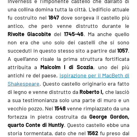
Inverness è l’imponente castello che dall’alto di
una collina domina tutta la città. L’edificio attuale
fu costruito nel
1847
dove sorgeva il castello più
antico, che però venne distrutto durante le
Rivolte Giacobite
del
1745-46
. Ma anche quello
non era che uno solo dei castelli che si sono
succeduti in questo stesso sito a partire dal
1057
.
A quell’anno risale la prima struttura fortificata
attribuita a
Malcolm I di Scozia
, uno dei più
antichi re del paese,
ispirazione per il MacBeth di
Shakespeare
. Questo castello originario era fatto
di legno e venne distrutto da
Roberto I,
che lasciò
a sua testimonianza solo una parte di muro e un
vecchio pozzo. Nel
1548
venne rimpiazzato da una
fortezza in pietra costruita da
George Gordon,
quarto Conte di Huntly
. Questo castello ebbe una
storia tormentata, dato che nel
1562
fu preso dal