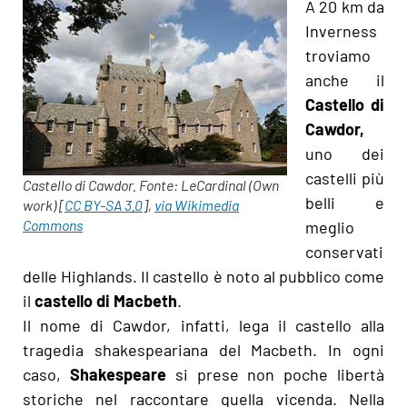
A 20 km da
Inverness
troviamo
anche il
Castello di
Cawdor,
uno dei
castelli più
Castello di Cawdor. Fonte: LeCardinal (Own
belli e
work) [
CC BY-SA 3.0
],
via Wikimedia
Commons
meglio
conservati
delle Highlands. Il castello è noto al pubblico come
il
castello di Macbeth
.
Il nome di Cawdor, infatti, lega il castello alla
tragedia shakespeariana del Macbeth. In ogni
caso,
Shakespeare
si prese non poche libertà
storiche nel raccontare quella vicenda. Nella