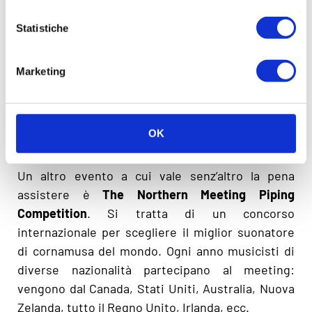
per godersi un’atmosfera festosa allietata da
Statistiche
canti, accompagnati dalle cornamuse e da balli
tipici scozzesi. Le competizioni che si svolgono
con le Highlands come sfondo suggestivo
Marketing
comprendo, oltre ad atletica leggera e gare di
corsa, anche il più famoso
lancio del tronco
,
lancio della balla di fieno e lancio di pesi vari, alla
OK
maniera degli Highlanders.
Un altro evento a cui vale senz’altro la pena
assistere è
The Northern Meeting Piping
Competition
. Si tratta di un concorso
internazionale per scegliere il miglior suonatore
di cornamusa del mondo. Ogni anno musicisti di
diverse nazionalità partecipano al meeting:
vengono dal Canada, Stati Uniti, Australia, Nuova
Zelanda, tutto il Regno Unito, Irlanda, ecc.