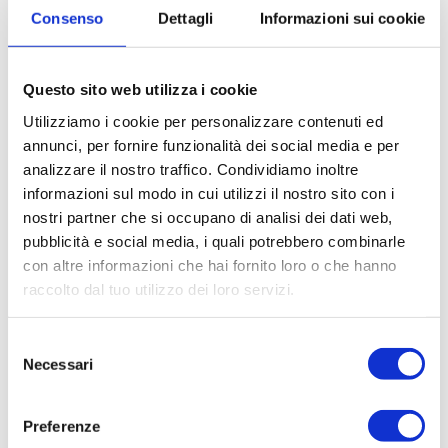
Di conseguenza nella seconda metà del 1800 ci fu
Consenso
Dettagli
Informazioni sui cookie
una corsa alla costruzione di chiese episcopali e
uno dei prodotti più importanti fu proprio la
Questo sito web utilizza i cookie
cattedrale di Inverness.
Utilizziamo i cookie per personalizzare contenuti ed
annunci, per fornire funzionalità dei social media e per
Eventi, feste e festival
analizzare il nostro traffico. Condividiamo inoltre
informazioni sul modo in cui utilizzi il nostro sito con i
Ogni estate,
nostri partner che si occupano di analisi dei dati web,
nel mese di
pubblicità e social media, i quali potrebbero combinarle
luglio, si
con altre informazioni che hai fornito loro o che hanno
celebrano i
raccolto dal tuo utilizzo dei loro servizi.
famosi
Giochi
delle
Selezione
Highlands
,
Necessari
del
Giochi delle Highlands. Fonte: By Frank
un’ottima e
consenso
Vincentz (Own work) [
GFDL
or
CC BY-
divertente
SA 3.0
],
via Wikimedia Commons
Preferenze
opportunità