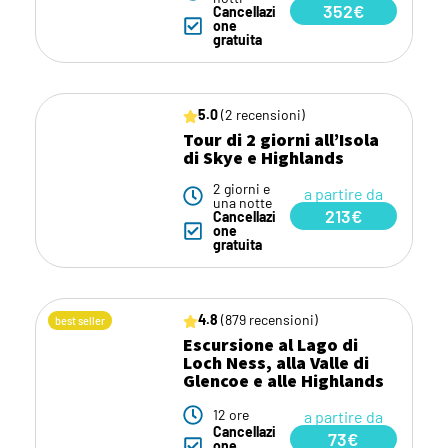
352€
Cancellazi
one
gratuita
5.0
(2 recensioni)
Tour di 2 giorni all’Isola
di Skye e Highlands
2 giorni e
a partire da
una notte
213€
Cancellazi
one
gratuita
4.8
(879 recensioni)
best seller
Escursione al Lago di
Loch Ness, alla Valle di
Glencoe e alle Highlands
12 ore
a partire da
Cancellazi
73€
one