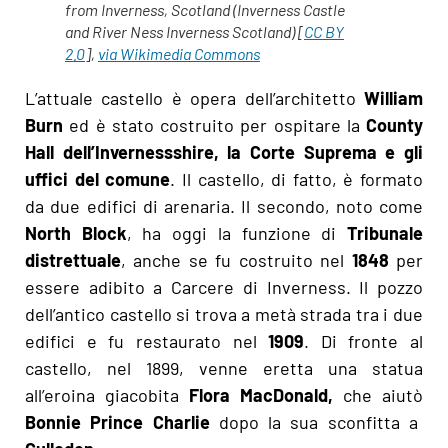
from Inverness, Scotland (Inverness Castle
and River Ness Inverness Scotland) [
CC BY
2.0
],
via Wikimedia Commons
L’attuale castello è opera dell’architetto
William
Burn
ed è stato costruito per ospitare la
County
Hall dell’Invernessshire, la Corte Suprema e gli
uffici del comune
. Il castello, di fatto, è formato
da due edifici di arenaria. Il secondo, noto come
North Block
, ha oggi la funzione di
Tribunale
distrettuale
, anche se fu costruito nel
1848
per
essere adibito a Carcere di Inverness. Il pozzo
dell’antico castello si trova a metà strada tra i due
edifici e fu restaurato nel
1909
. Di fronte al
castello, nel 1899, venne eretta una statua
all’eroina giacobita
Flora MacDonald,
che aiutò
Bonnie Prince Charlie
dopo la sua sconfitta a