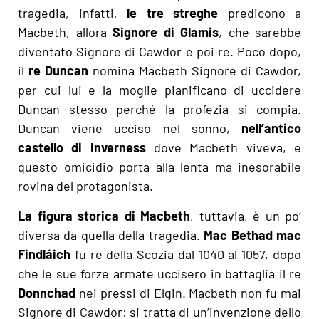
tragedia, infatti,
le tre streghe
predicono a
Macbeth, allora
Signore di Glamis
, che sarebbe
diventato Signore di Cawdor e poi re. Poco dopo,
il
re Duncan
nomina Macbeth Signore di Cawdor,
per cui lui e la moglie pianificano di uccidere
Duncan stesso perché la profezia si compia.
Duncan viene ucciso nel sonno,
nell’antico
castello di Inverness
dove Macbeth viveva, e
questo omicidio porta alla lenta ma inesorabile
rovina del protagonista.
La figura storica di Macbeth
, tuttavia, è un po’
diversa da quella della tragedia.
Mac Bethad mac
Findláich
fu re della Scozia dal 1040 al 1057, dopo
che le sue forze armate uccisero in battaglia il re
Donnchad
nei pressi di Elgin. Macbeth non fu mai
Signore di Cawdor: si tratta di un’invenzione dello