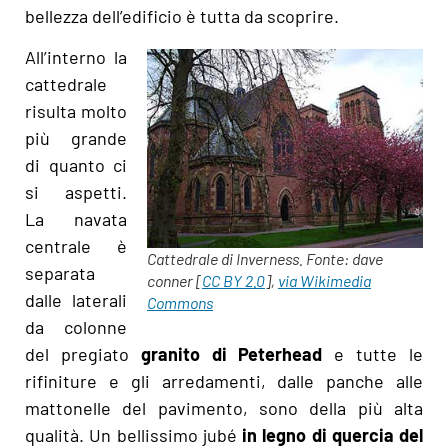
bellezza dell’edificio è tutta da scoprire.
All’interno la
cattedrale
risulta molto
più grande
di quanto ci
si aspetti.
La navata
centrale è
Cattedrale di Inverness. Fonte: dave
separata
conner [
CC BY 2.0
],
via Wikimedia
dalle laterali
Commons
da colonne
del pregiato
granito di Peterhead
e tutte le
rifiniture e gli arredamenti, dalle panche alle
mattonelle del pavimento, sono della più alta
qualità. Un bellissimo jubé
in legno di quercia del