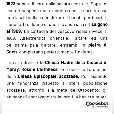
1923
separa il coro dalla navata centrale. Sopra di
esso è sospesa una grande croce. Il coro stesso
non lascia nulla a desiderare: i banchi per i coristi
sono fatti di legno di quercia austriaca e
risalgono
al 1909
. La cattedra del vescovo risale invece al
1869. All’estremità orientale, l’altare ed una
bellissima pala d’altare, entrambi in
pietra di
Caen
, completano perfettamente l’insieme.
La cattedrale è la
Chiesa Madre della Diocesi di
Moray, Ross e Caithness
, una delle sette diocesi
della
Chiesa Episcopale Scozzese
. Pur essendo
una minoranza rispetto all’intera popolazione
scozzese, attorno alla metà dell’Ottocento, gli
episcopali contavano tra le loro fila ben tre quarti
dei proprietari terrieri scozzesi. Questo perché
molti dei loro figli venivano educati in Inghilterra.