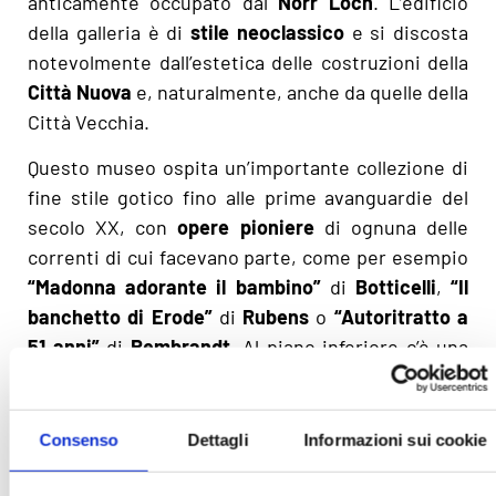
anticamente occupato dal
Norr
Loch
. L’edificio
della galleria è di
stile neoclassico
e si discosta
notevolmente dall’estetica delle costruzioni della
Città Nuova
e, naturalmente, anche da quelle della
Città Vecchia.
Questo museo ospita un’importante collezione di
fine stile gotico fino alle prime avanguardie del
secolo XX, con
opere pioniere
di ognuna delle
correnti di cui facevano parte, come per esempio
“Madonna adorante il bambino”
di
Botticelli
,
“Il
banchetto di Erode”
di
Rubens
o
“Autoritratto a
51 anni”
di
Rembrandt
. Al piano inferiore c’è una
mostra estesa dei maestri pittori scozzesi, tra cui
spicca il famosissimo
“
Skating Minister
” di Henry
Raeburn
. Circolarmente, la galleria ospita
Consenso
Dettagli
Informazioni sui cookie
esposizioni temporanea a pagamento, mentre la