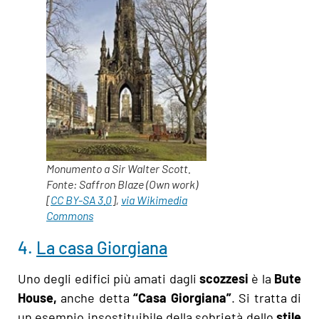
Monumento a Sir Walter Scott.
Fonte: Saffron Blaze (Own work)
[
CC BY-SA 3.0
],
via Wikimedia
Commons
4.
La casa Giorgiana
Uno degli edifici più amati dagli
scozzesi
è la
Bute
House,
anche detta
“Casa Giorgiana”
. Si tratta di
un esempio insostituibile della sobrietà dello
stile