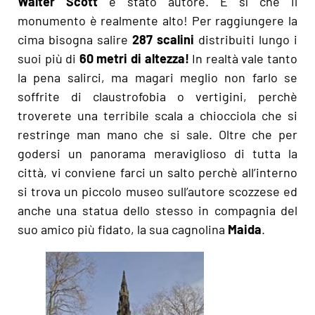
Walter Scott
è stato autore. E sì che il
monumento è realmente alto! Per raggiungere la
cima bisogna salire
287 scalini
distribuiti lungo i
suoi più di
60 metri di altezza!
In realtà vale tanto
la pena salirci, ma magari meglio non farlo se
soffrite di claustrofobia o vertigini, perchè
troverete una terribile scala a chiocciola che si
restringe man mano che si sale. Oltre che per
godersi un panorama meraviglioso di tutta la
città, vi conviene farci un salto perchè all’interno
si trova un piccolo museo sull’autore scozzese ed
anche una statua dello stesso in compagnia del
suo amico più fidato, la sua cagnolina
Maida
.