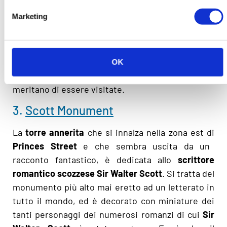
si tratta di una galleria di arte contemporanea,
Marketing
collegare con la Royal Accademy di Londra. Anche
questo edificio ha lo stile neoclassico della
Galleria Nazionale, e spesso i due palazzi, essendo
uno di fronte all’altro, vengono confusi tra di loro,
OK
ma hanno una funzione diversa ed entrambe
meritano di essere visitate.
3.
Scott Monument
La
torre annerita
che si innalza nella zona est di
Princes Street
e che sembra uscita da un
racconto fantastico, è dedicata allo
scrittore
romantico scozzese Sir Walter Scott
. Si tratta del
monumento più alto mai eretto ad un letterato in
tutto il mondo, ed è decorato con miniature dei
tanti personaggi dei numerosi romanzi di cui
Sir