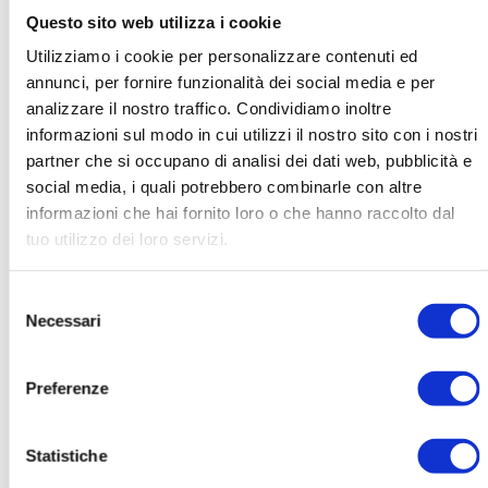
collezione permanente è sempre a
ingresso
Questo sito web utilizza i cookie
gratuito
.
Utilizziamo i cookie per personalizzare contenuti ed
annunci, per fornire funzionalità dei social media e per
analizzare il nostro traffico. Condividiamo inoltre
informazioni sul modo in cui utilizzi il nostro sito con i nostri
partner che si occupano di analisi dei dati web, pubblicità e
social media, i quali potrebbero combinarle con altre
informazioni che hai fornito loro o che hanno raccolto dal
Galleria Nazionale di Scozia, The Mound. Fonte: Klaus with
tuo utilizzo dei loro servizi.
(Own work) [
GFDL
,
CC-BY-SA-3.0
], via
Wikimedia Commo
Selezione
2. Accademia Reale Scozzese (Royal
Necessari
del
Scottish Accademy)
consenso
Proprio di fronte alla Galleria Nazionale di Scozia,
Preferenze
affacciata su Princes Street, si trova l’Accademia
Reale Scozzese. Con un nome così altisonante,
Statistiche
potrebbe quasi sembrare inaspettato il fatto che