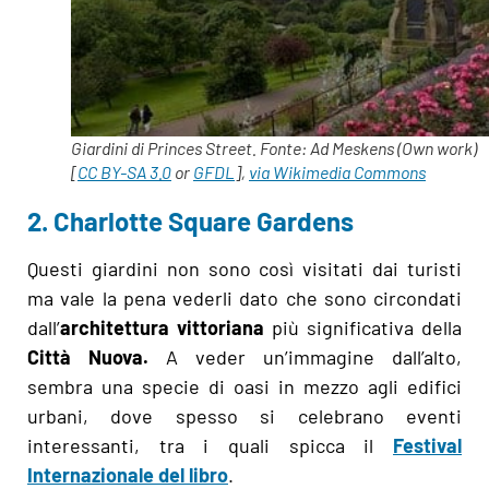
Giardini di Princes Street. Fonte: Ad Meskens (Own work)
[
CC BY-SA 3.0
or
GFDL
],
via Wikimedia Commons
2. Charlotte Square Gardens
Questi giardini non sono così visitati dai turisti
ma vale la pena vederli dato che sono circondati
dall’
architettura vittoriana
più significativa della
Città Nuova.
A veder un’immagine dall’alto,
sembra una specie di oasi in mezzo agli edifici
urbani, dove spesso si celebrano eventi
interessanti, tra i quali spicca il
Festival
Internazionale del libro
.