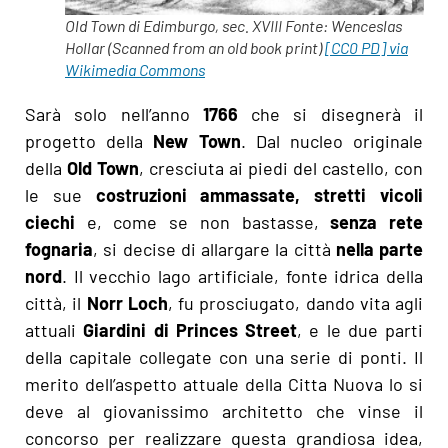
Old Town di Edimburgo, sec. XVIII Fonte: Wenceslas
Hollar (Scanned from an old book print)
[CC0 PD] via
Wikimedia Commons
Sarà solo nell’anno
1766
che si disegnerà il
progetto della
New Town
. Dal nucleo originale
della
Old Town
, cresciuta ai piedi del castello, con
le sue
costruzioni ammassate, stretti vicoli
ciechi
e, come se non bastasse,
senza rete
fognaria
, si decise di allargare la città
nella parte
nord
. Il vecchio lago artificiale, fonte idrica della
città, il
Norr Loch
, fu prosciugato, dando vita agli
attuali
Giardini di Princes Street
, e le due parti
della capitale collegate con una serie di ponti. Il
merito dell’aspetto attuale della Citta Nuova lo si
deve al giovanissimo architetto che vinse il
concorso per realizzare questa grandiosa idea,