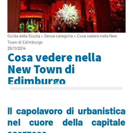
Guida della Scozia
»
Senza categoria
»
Cosa vedere nella New
Town di Edimburgo
25/11/2014
Cosa vedere nella
New Town di
Edimburgo
Il capolavoro di urbanistica
nel cuore della capitale
scozzese