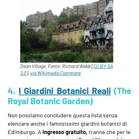
Dean Village. Fonte: Richard Webb [
CC BY-SA
2.0
],
via Wikimedia Commons
4.
I Giardini Botanici Reali
(The
Royal Botanic Garden)
Non possiamo concludere questa lista senza
elencare anche i famosissimi giardini botanici di
Edimburgo. A
ingresso gratuito,
tranne che per le